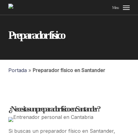
Skip
Menu
to
main
content
Preparador físico
Portada
»
Preparador físico en Santander
¿Necesitas un preparador físico en Santander?
Si buscas un preparador físico en Santander,