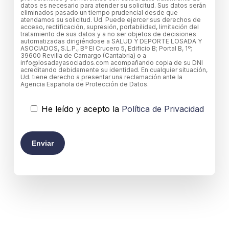
datos es necesario para atender su solicitud. Sus datos serán
eliminados pasado un tiempo prudencial desde que
atendamos su solicitud. Ud. Puede ejercer sus derechos de
acceso, rectificación, supresión, portabilidad, limitación del
tratamiento de sus datos y a no ser objetos de decisiones
automatizadas dirigiéndose a SALUD Y DEPORTE LOSADA Y
ASOCIADOS, S.L.P., Bº El Crucero 5, Edificio B; Portal B, 1º;
39600 Revilla de Camargo (Cantabria) o a
info@losadayasociados.com acompañando copia de su DNI
acreditando debidamente su identidad. En cualquier situación,
Ud. tiene derecho a presentar una reclamación ante la
Agencia Española de Protección de Datos.
He leído y acepto la
Política de Privacidad
Por favor, deja este campo vacío.
Por favor, deja este campo vacío.