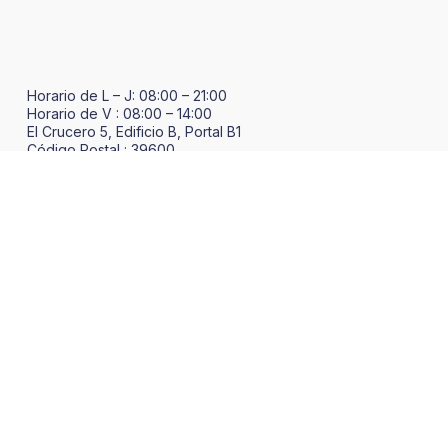
Horario de L – J: 08:00 – 21:00
Horario de V : 08:00 – 14:00
El Crucero 5, Edificio B, Portal B1
Código Postal : 39600
Revilla de Camargo
(Arco de la Bahía de Santander) (Cantabria)
Nº de registro de establecimiento sanitario
06/2019/03291
MENU
Centro de fisioterapia en Cantabria
Centro de fisioterapia en Santander