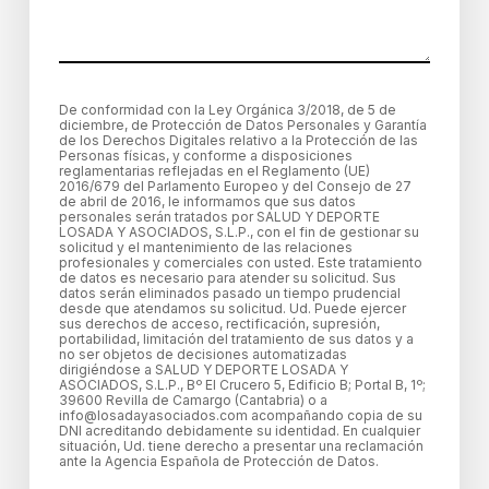
De conformidad con la Ley Orgánica 3/2018, de 5 de
diciembre, de Protección de Datos Personales y Garantía
de los Derechos Digitales relativo a la Protección de las
Personas físicas, y conforme a disposiciones
reglamentarias reflejadas en el Reglamento (UE)
2016/679 del Parlamento Europeo y del Consejo de 27
de abril de 2016, le informamos que sus datos
personales serán tratados por SALUD Y DEPORTE
LOSADA Y ASOCIADOS, S.L.P., con el fin de gestionar su
solicitud y el mantenimiento de las relaciones
profesionales y comerciales con usted. Este tratamiento
de datos es necesario para atender su solicitud. Sus
datos serán eliminados pasado un tiempo prudencial
desde que atendamos su solicitud. Ud. Puede ejercer
sus derechos de acceso, rectificación, supresión,
portabilidad, limitación del tratamiento de sus datos y a
no ser objetos de decisiones automatizadas
dirigiéndose a SALUD Y DEPORTE LOSADA Y
ASOCIADOS, S.L.P., Bº El Crucero 5, Edificio B; Portal B, 1º;
39600 Revilla de Camargo (Cantabria) o a
info@losadayasociados.com acompañando copia de su
DNI acreditando debidamente su identidad. En cualquier
situación, Ud. tiene derecho a presentar una reclamación
ante la Agencia Española de Protección de Datos.