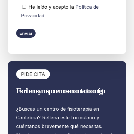
He leído y acepto la
Política de
Privacidad
Por favor, deja este campo vacío.
Por favor, deja este campo vacío.
PIDE CITA
Escríbenos y nos ponemos en contacto contigo
¿Buscas un centro de fisioterapia en
Cantabria? Rellena este formulario y
cuéntanos brevemente qué necesitas.