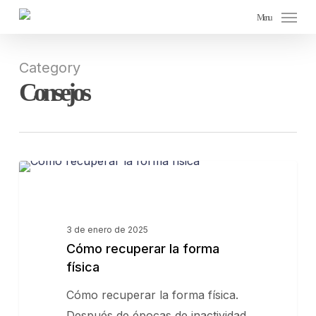
Skip
Menu
to
main
Category
content
Consejos
Cómo
CONSEJOS
recuperar
la
forma
3 de enero de 2025
Cómo recuperar la forma
física
física
Cómo recuperar la forma física.
Después de épocas de inactividad,